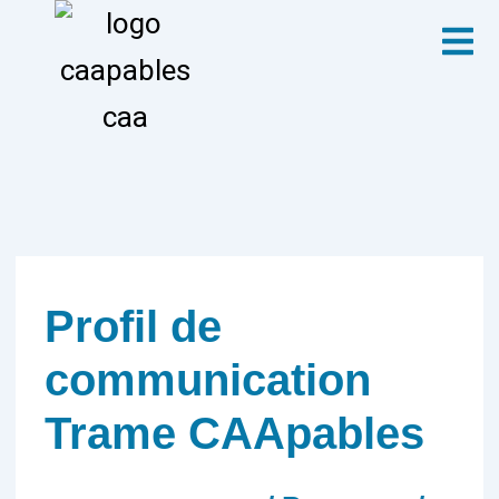
Aller
Menu
au
contenu
Profil de
communication
Trame CAApables