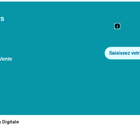
ts
Faceboo
Vente
 Digitale