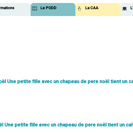
rmations
Le PODD
La CAA
L