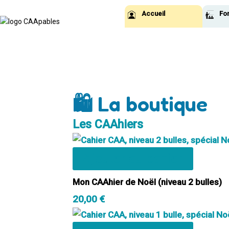
Aller
Accueil
Fo
au
contenu
🛍️ La boutique
Les CAAhiers
Ajouter au panier
Mon CAAhier de Noël (niveau 2 bulles)
20,00
€