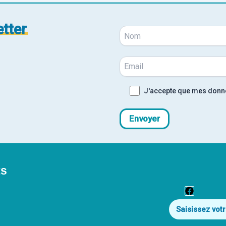
tter
J'accepte que mes donnée
ts
Faceboo