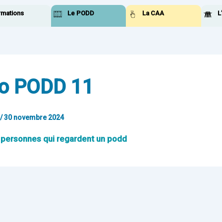
rmations
Le PODD
La CAA
L
o PODD 11
/
30 novembre 2024