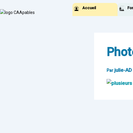
Aller
Accueil
Fo
au
contenu
Phot
julie-AD
Par