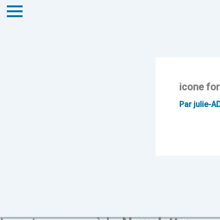
icone fo
Par
julie-A