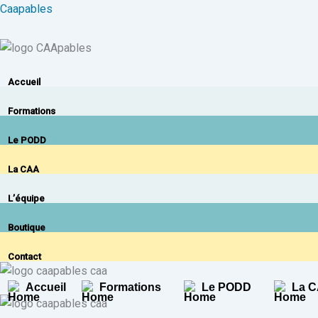
Aller
Caapables
au
contenu
Accueil
Formations
Le PODD
La CAA
L’équipe
Boutique
Contact
Accueil
Formations
Le PODD
La 