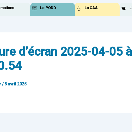
rmations
Le PODD
La CAA
L
ure d’écran 2025-04-05 à
0.54
e
/
5 avril 2025