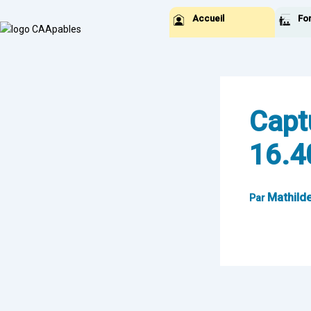
Aller
Accueil
Fo
au
contenu
Capt
16.4
Mathild
Par