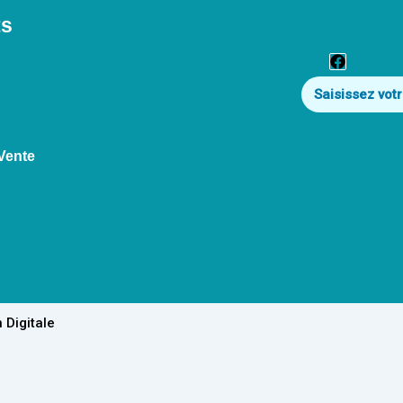
ts
Faceboo
Vente
 Digitale