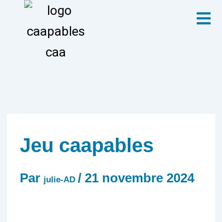
Aller
Menu
au
contenu
Jeu caapables
Par
/
21 novembre 2024
julie-AD